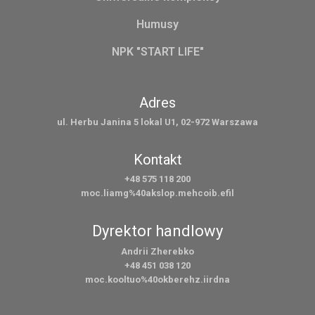
Humusy
NPK "START LIFE"
Adres
ul. Herbu Janina 5 lokal U1, 02-972 Warszawa
Kontakt
+48 575 118 200
moc.liamg%40akslop.mehcoib.efil
Dyrektor handlowy
Andrii Zherebko
+48 451 038 120
moc.kooltuo%40okberehz.iirdna